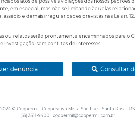
ciados atos de possíveis violações dos nossos padrões 
ente, em especial, mas não se limitando àquelas relaciona
 assédio e demais irregularidades previstas nas Leis n. 1
as ou relatos serão prontamente encaminhados para o C
 investigação, sem conflitos de interesses.
zer denúncia
Consultar d
2024 © Coopermil
·
Cooperativa Mista São Luiz · Santa Rosa · RS
(55) 3511-9400 ·
coopermil@coopermil.com.br