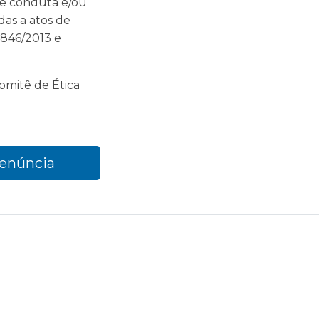
de conduta e/ou
das a atos de
2.846/2013 e
omitê de Ética
enúncia