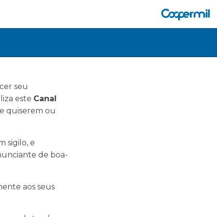
ecer seu
liza este
Canal
ue quiserem ou
sigilo, e
enunciante de boa-
mente aos seus