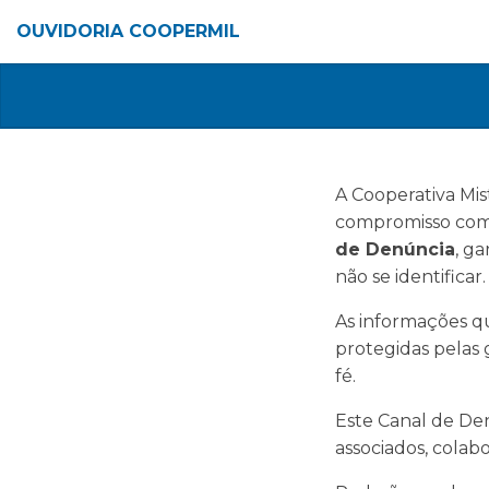
OUVIDORIA COOPERMIL
A Cooperativa Mis
compromisso com a
de Denúncia
, g
não se identificar.
As informações qu
protegidas pelas 
fé.
Este Canal de Den
associados, colabo