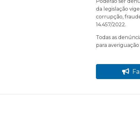
Poderão ser denun
da legislação vig
corrupção, fraude,
14.457/2022.
Todas as denúnci
para averiguação e
Fa